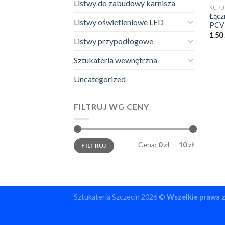
Listwy do zabudowy karnisza
KUPU
Łącz
Listwy oświetleniowe LED
PCV
1.50
Listwy przypodłogowe
Sztukateria wewnętrzna
Uncategorized
FILTRUJ WG CENY
Cena
Cena
Cena:
0 zł
—
10 zł
FILTRUJ
min.
maks.
Sztukateria Szczecin 2026 ©
Wszelkie prawa 