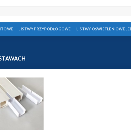
FITOWE
LISTWY PRZYPODŁOGOWE
LISTWY OŚWIETLENIOWE LE
ESTAWACH