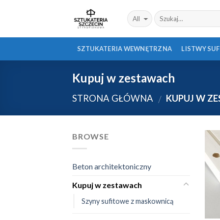
Skip
to
content
SZTUKATERIA WEWNĘTRZNA
LISTWY SU
Kupuj w zestawach
STRONA GŁÓWNA
KUPUJ W Z
/
BROWSE
Beton architektoniczny
Kupuj w zestawach
Szyny sufitowe z maskownicą