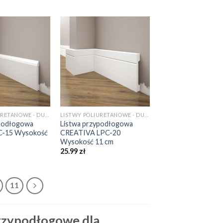
LISTWY POLIURETANOWE - DUROPOLIMEROWE
LISTWY POLIURETANOWE - DUROPOLIMEROWE
ypodłogowa
Listwa przypodłogowa
PC-15 Wysokość
CREATIVA LPC-20
Wysokość 11 cm
25.99
zł
11
rzypodłogowe dla