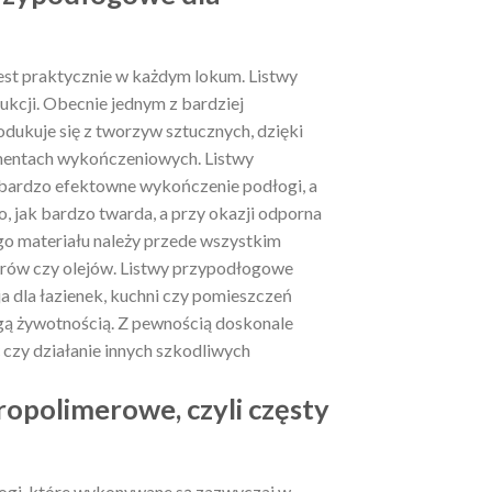
st praktycznie w każdym lokum. Listwy
ukcji. Obecnie jednym z bardziej
dukuje się z tworzyw sztucznych, dzięki
mentach wykończeniowych. Listwy
 bardzo efektowne wykończenie podłogi, a
o, jak bardzo twarda, a przy okazji odporna
go materiału należy przede wszystkim
arów czy olejów. Listwy przypodłogowe
a dla łazienek, kuchni czy pomieszczeń
ugą żywotnością. Z pewnością doskonale
 czy działanie innych szkodliwych
opolimerowe, czyli częsty
ogi, które wykonywane są zazwyczaj w