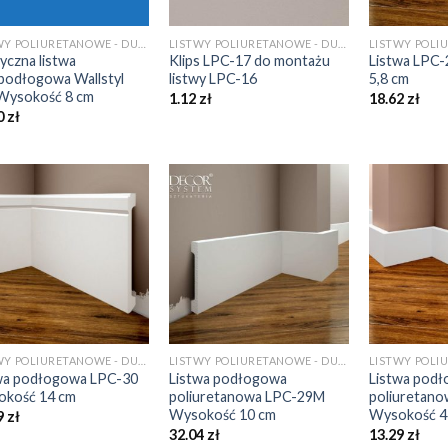
LISTWY POLIURETANOWE - DUROPOLIMEROWE
LISTWY POLIURETANOWE - DUROPOLIMEROWE
tyczna listwa
Klips LPC-17 do montażu
Listwa LPC
podłogowa Wallstyl
listwy LPC-16
5,8 cm
Wysokość 8 cm
1.12
zł
18.62
zł
0
zł
LISTWY POLIURETANOWE - DUROPOLIMEROWE
LISTWY POLIURETANOWE - DUROPOLIMEROWE
wa podłogowa LPC-30
Listwa podłogowa
Listwa pod
kość 14 cm
poliuretanowa LPC-29M
poliuretano
Wysokość 10 cm
Wysokość 4
9
zł
32.04
zł
13.29
zł