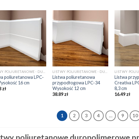
LISTWY POLIURETANOWE - DUROPOLIMEROWE
LISTWY POLIURETANOWE - DUROPOLIMEROWE
wa poliuretanowa LPC-
Listwa poliuretanowa
Listwa prz
ysokość 16 cm
przypodłogowa LPC-34
Creativa L
Wysokość 12 cm
8,3 cm
8
zł
38.89
zł
16.49
zł
1
2
3
4
…
9
10
stwy poliuretanowe duropolimerowe p