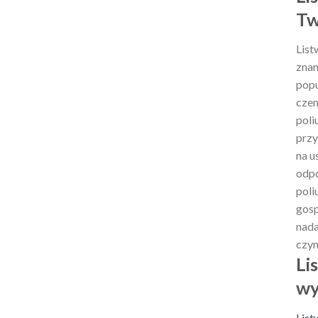
Tw
List
znan
popu
czem
poli
przy
na u
odpo
poli
gosp
nada
czyn
Li
wy
List