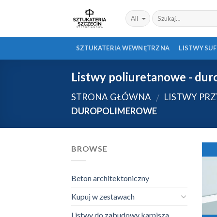
Skip
to
content
SZTUKATERIA WEWNĘTRZNA
LISTWY SU
Listwy poliuretanowe - du
STRONA GŁÓWNA
LISTWY PR
/
DUROPOLIMEROWE
BROWSE
Beton architektoniczny
Kupuj w zestawach
Listwy do zabudowy karnisza