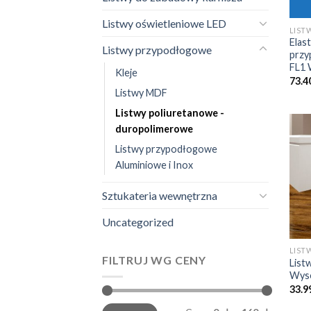
Listwy oświetleniowe LED
Elas
Listwy przypodłogowe
przy
FL1 
Kleje
73.4
Listwy MDF
Listwy poliuretanowe -
duropolimerowe
Listwy przypodłogowe
Aluminiowe i Inox
Sztukateria wewnętrzna
Uncategorized
FILTRUJ WG CENY
List
Wyso
33.9
Cena
Cena