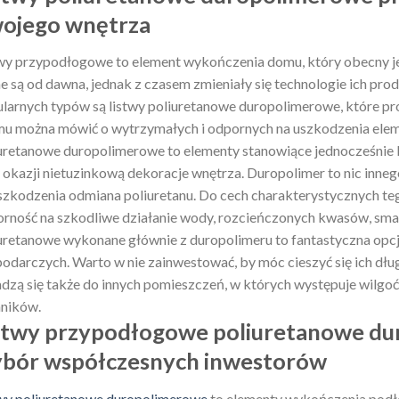
ojego wnętrza
wy przypodłogowe to element wykończenia domu, który obecny je
e są od dawna, jednak z czasem zmieniały się technologie ich prod
larnych typów są listwy poliuretanowe duropolimerowe, które pro
u można mówić o wytrzymałych i odpornych na uszkodzenia ele
uretanowe duropolimerowe to elementy stanowiące jednocześnie
 okazji nietuzinkową dekoracje wnętrza. Duropolimer to nic inneg
szkodzenia odmiana poliuretanu. Do cech charakterystycznych te
rność na szkodliwe działanie wody, rozcieńczonych kwasów, sm
uretanowe wykonane głównie z duropolimeru to fantastyczna opcj
odarczych. Warto w nie zainwestować, by móc cieszyć się ich dł
dzą się także do innych pomieszczeń, w których występuje wilgoć
ników.
stwy przypodłogowe poliuretanowe dur
bór współczesnych inwestorów
wy poliuretanowe duropolimerowe
to elementy wykończenia podł