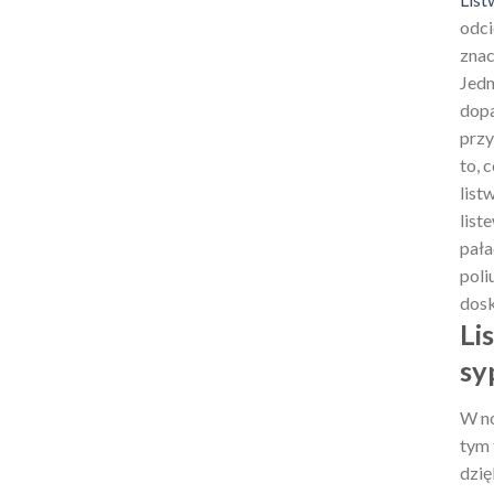
odci
znac
Jedn
dopa
przy
to, 
list
list
pała
poli
dosk
Li
sy
W no
tym 
dzię