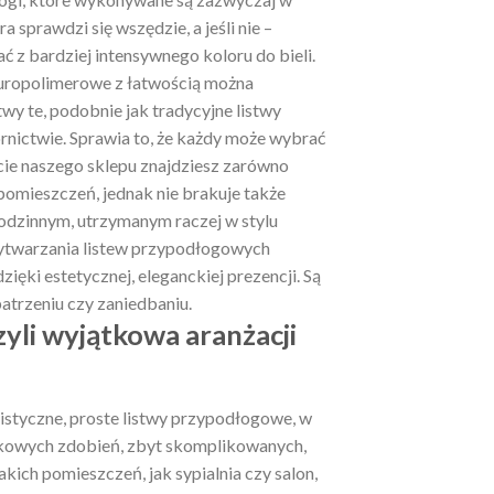
a sprawdzi się wszędzie, a jeśli nie –
ać z bardziej intensywnego koloru do bieli.
uropolimerowe z łatwością można
wy te, podobnie jak tradycyjne listwy
nictwie. Sprawia to, że każdy może wybrać
cie naszego sklepu znajdziesz zarówno
 pomieszczeń, jednak nie brakuje także
dzinnym, utrzymanym raczej w stylu
ytwarzania listew przypodłogowych
ęki estetycznej, eleganckiej prezencji. Są
atrzeniu czy zaniedbaniu.
yli wyjątkowa aranżacji
listyczne, proste listwy przypodłogowe, w
tkowych zdobień, zbyt skomplikowanych,
kich pomieszczeń, jak sypialnia czy salon,