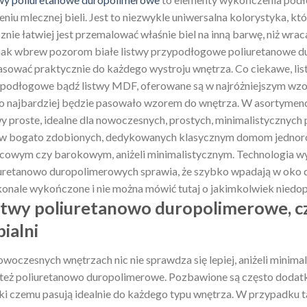
eniu mlecznej bieli. Jest to niezwykle uniwersalna kolorystyka, któr
znie łatwiej jest przemalować właśnie biel na inną barwę, niż wrac
ak wbrew pozorom białe listwy przypodłogowe poliuretanowe d
sować praktycznie do każdego wystroju wnętrza. Co ciekawe, list
podłogowe bądź listwy MDF, oferowane są w najróżniejszym wzor
co najbardziej będzie pasowało wzorem do wnętrza. W asortymen
wy proste, idealne dla nowoczesnych, prostych, minimalistycznych
ew bogato zdobionych, dedykowanych klasycznym domom jednoro
cowym czy barokowym, aniżeli minimalistycznym. Technologia w
uretanowo duropolimerowych sprawia, że szybko wpadają w oko dzi
onale wykończone i nie można mówić tutaj o jakimkolwiek niedop
stwy poliuretanowo duropolimerowe, cz
pialni
woczesnych wnętrzach nic nie sprawdza się lepiej, aniżeli minima
też poliuretanowo duropolimerowe. Pozbawione są często doda
ki czemu pasują idealnie do każdego typu wnętrza. W przypadku ta