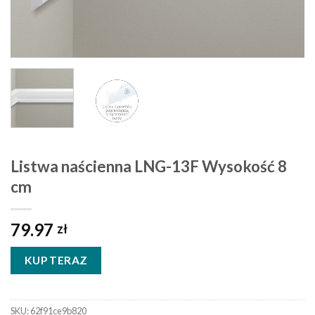
Listwa naścienna LNG-13F Wysokość 8
cm
79.97
zł
KUP TERAZ
SKU:
62f91ce9b820