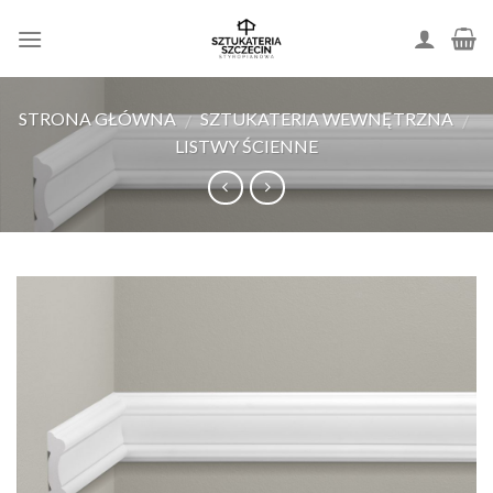
Skip
to
content
STRONA GŁÓWNA
SZTUKATERIA WEWNĘTRZNA
/
/
LISTWY ŚCIENNE