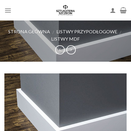
Skip
to
content
STRONA GŁÓWNA
LISTWY PRZYPODŁOGOWE
/
/
LISTWY MDF