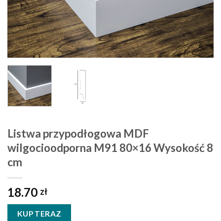
Listwa przypodłogowa MDF
wilgocioodporna M91 80×16 Wysokość 8
cm
18.70
zł
KUP TERAZ