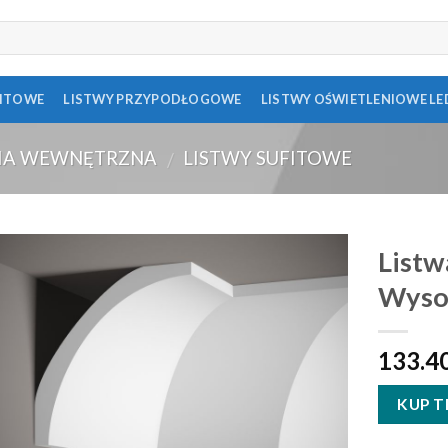
FITOWE
LISTWY PRZYPODŁOGOWE
LISTWY OŚWIETLENIOWE LE
IA WEWNĘTRZNA
LISTWY SUFITOWE
/
List
Wyso
133.4
KUP T