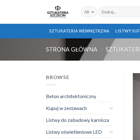
Skip
to
content
SZTUKATERIA WEWNĘTRZNA
LISTWY SU
STRONA GŁÓWNA
SZTUKATER
/
BROWSE
Beton architektoniczny
Kupuj w zestawach
Listwy do zabudowy karnisza
Listwy oświetleniowe LED