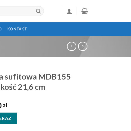
D
KONTAKT
wa sufitowa MDB155
kość 21,6 cm
0
zł
ERAZ