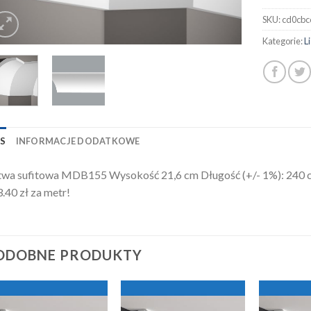
SKU:
cd0cbc
Kategorie:
L
IS
INFORMACJE DODATKOWE
twa sufitowa MDB155 Wysokość 21,6 cm Długość (+/- 1%): 240 
.40 zł za metr!
ODOBNE PRODUKTY