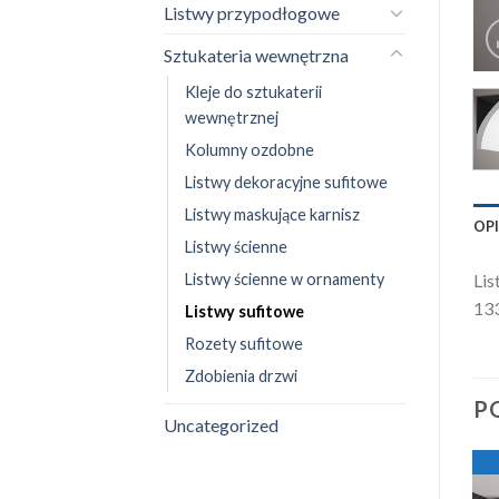
Listwy przypodłogowe
Sztukateria wewnętrzna
Kleje do sztukaterii
wewnętrznej
Kolumny ozdobne
Listwy dekoracyjne sufitowe
Listwy maskujące karnisz
OP
Listwy ścienne
Listwy ścienne w ornamenty
Lis
133
Listwy sufitowe
Rozety sufitowe
Zdobienia drzwi
P
Uncategorized