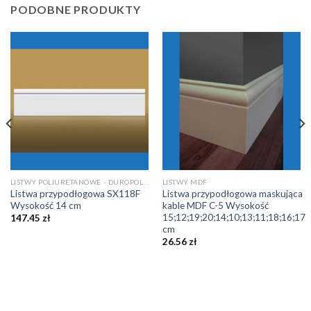
PODOBNE PRODUKTY
LISTWY POLIURETANOWE - DUROPOLIMEROWE
LISTWY MDF
Listwa przypodłogowa SX118F
Listwa przypodłogowa maskująca
Wysokość 14 cm
kable MDF C-5 Wysokość
15;12;19;20;14;10;13;11;18;16;17
147.45
zł
cm
26.56
zł