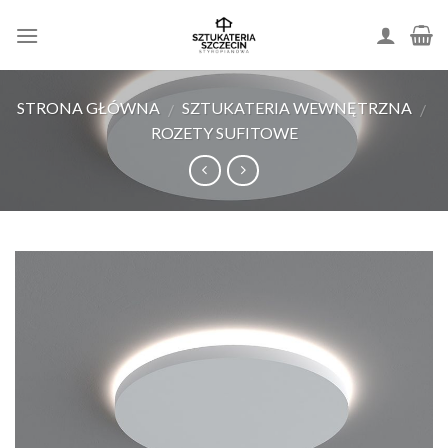
Skip
to
content
STRONA GŁÓWNA
SZTUKATERIA WEWNĘTRZNA
/
/
ROZETY SUFITOWE