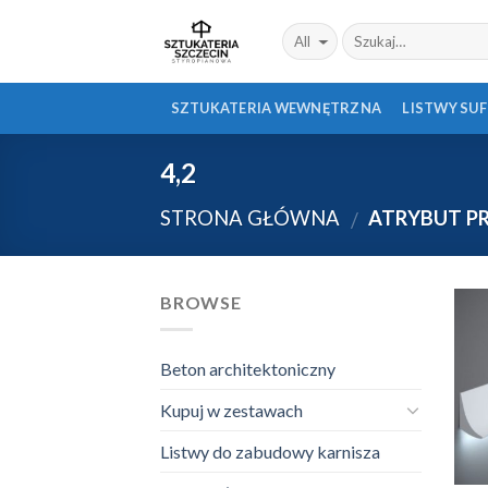
Skip
to
content
SZTUKATERIA WEWNĘTRZNA
LISTWY SU
4,2
STRONA GŁÓWNA
ATRYBUT P
/
BROWSE
Beton architektoniczny
Kupuj w zestawach
Listwy do zabudowy karnisza