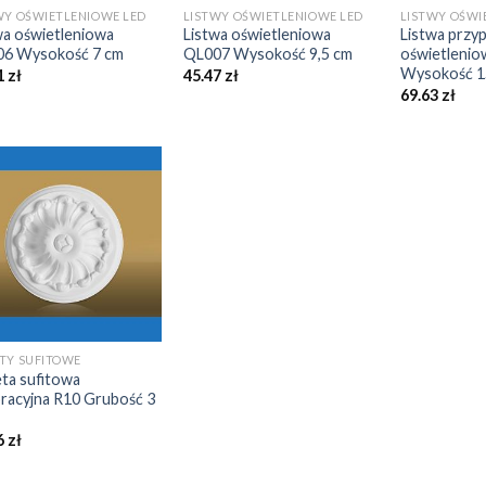
WY OŚWIETLENIOWE LED
LISTWY OŚWIETLENIOWE LED
LISTWY OŚWI
wa oświetleniowa
Listwa oświetleniowa
Listwa prz
6 Wysokość 7 cm
QL007 Wysokość 9,5 cm
oświetleni
Wysokość 1
1
zł
45.47
zł
69.63
zł
TY SUFITOWE
ta sufitowa
racyjna R10 Grubość 3
6
zł