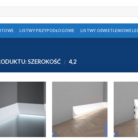
FITOWE
LISTWY PRZYPODŁOGOWE
LISTWY OŚWIETLENIOWE LE
RODUKTU: SZEROKOŚĆ
4,2
/