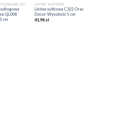
ETLENIOWE LED
LISTWY SUFITOWE
ypodłogowa
Listwa sufitowa C322 Orac
owa QL008
Decor Wysokość 5 cm
5 cm
41.98
zł