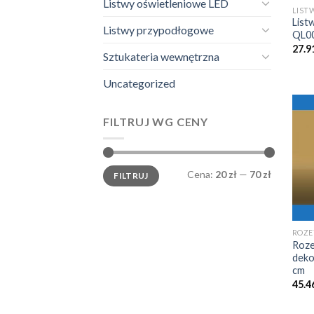
Listwy oświetleniowe LED
LIST
List
Listwy przypodłogowe
QL00
27.9
Sztukateria wewnętrzna
Uncategorized
FILTRUJ WG CENY
Cena
Cena
Cena:
20 zł
—
70 zł
FILTRUJ
min.
maks.
ROZE
Roze
deko
cm
45.4