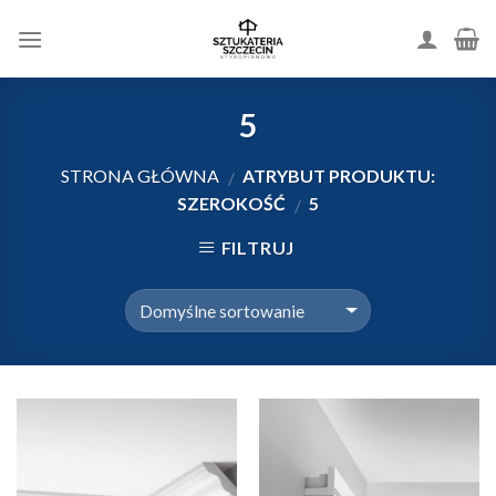
Skip
to
content
5
STRONA GŁÓWNA
ATRYBUT PRODUKTU:
/
SZEROKOŚĆ
5
/
FILTRUJ