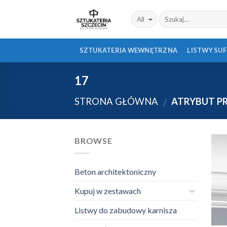
Skip
to
content
SZTUKATERIA WEWNĘTRZNA
LISTWY SU
17
STRONA GŁÓWNA
ATRYBUT P
/
BROWSE
Beton architektoniczny
Kupuj w zestawach
Listwy do zabudowy karnisza