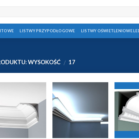
FITOWE
LISTWY PRZYPODŁOGOWE
LISTWY OŚWIETLENIOWE LE
RODUKTU: WYSOKOŚĆ
17
/