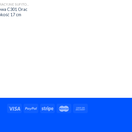
LISTWY DEKORACYJNE SUFITOWE
towa C301 Orac
kość 17 cm