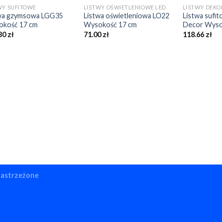
WY SUFITOWE
LISTWY OŚWIETLENIOWE LED
wa gzymsowa LGG35
Listwa oświetleniowa LO22
Listwa sufi
kość 17 cm
Wysokość 17 cm
Decor Wyso
30
zł
71.00
zł
118.66
zł
zastrzeżone