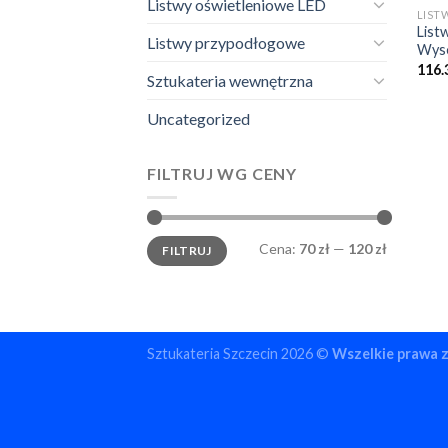
Listwy oświetleniowe LED
LIST
List
Listwy przypodłogowe
Wyso
116.
Sztukateria wewnętrzna
Uncategorized
FILTRUJ WG CENY
Cena
Cena
Cena:
70 zł
—
120 zł
FILTRUJ
min.
maks.
Sztukateria Szczecin 2026 ©
Wszelkie prawa 