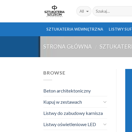
Skip
to
content
SZTUKATERIA WEWNĘTRZNA
LISTWY SU
STRONA GŁÓWNA
SZTUKATER
/
BROWSE
Beton architektoniczny
Kupuj w zestawach
Listwy do zabudowy karnisza
Listwy oświetleniowe LED