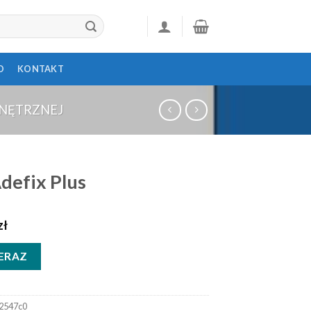
D
KONTAKT
WNĘTRZNEJ
Adefix Plus
zł
ERAZ
2547c0