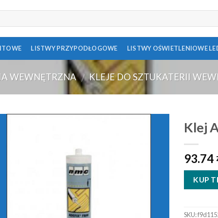
FITOWE
LISTWY PRZYPODŁOGOWE
LISTWY OŚWIETLENIOWE LE
IA WEWNĘTRZNA
KLEJE DO SZTUKATERII WE
/
Klej 
93.74
KUP T
SKU:
f9d115